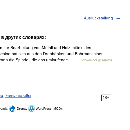
Ausrückstellung
 в других словарях:
zur Bearbeitung von Metall und Holz mittels des
aschine hat sich aus den Drehbänken und Bohrmaschinen
n kann die Spindel, die das umlaufende… …
Lexikon der gesamten
ка
,
Реклама на сайте
18+
omla,
Drupal,
WordPress, MODx.