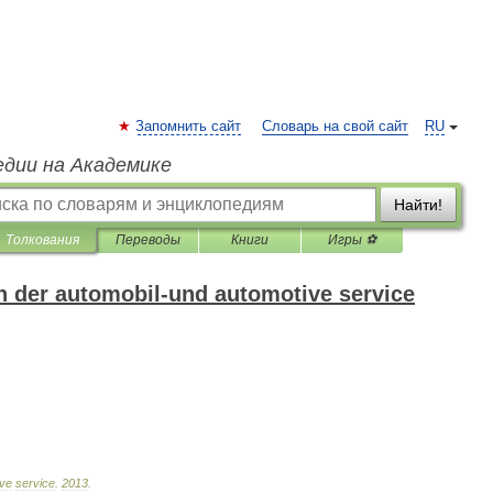
Запомнить сайт
Словарь на свой сайт
RU
едии на Академике
Найти!
Толкования
Переводы
Книги
Игры ⚽
 der automobil-und automotive service
ive
service
.
2013
.