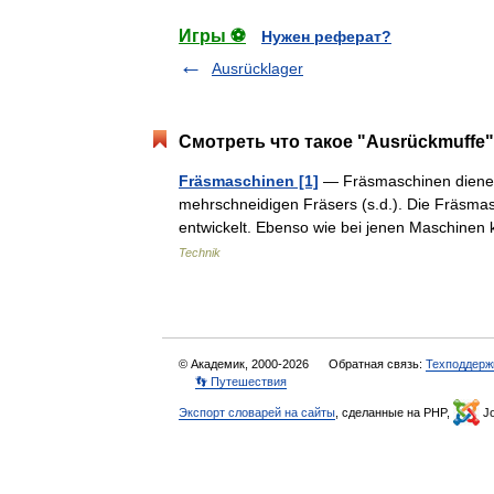
Игры ⚽
Нужен реферат?
Ausrücklager
Смотреть что такое "Ausrückmuffe"
Fräsmaschinen [1]
— Fräsmaschinen dienen 
mehrschneidigen Fräsers (s.d.). Die Fräsm
entwickelt. Ebenso wie bei jenen Maschine
Technik
© Академик, 2000-2026
Обратная связь:
Техподдерж
👣 Путешествия
Экспорт словарей на сайты
, сделанные на PHP,
Jo