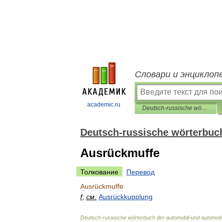
Словари и энциклоп
academic.ru
Deutsch-russische wörterbuch der automobil-und automotive service
Deutsch-russische wörterbuch
Ausrückmuffe
Толкование
Перевод
Ausrückmuffe
f
;
см
.
Ausrückkupplung
Deutsch
-
russische
wörterbuch
der
automobil
-
und
automot